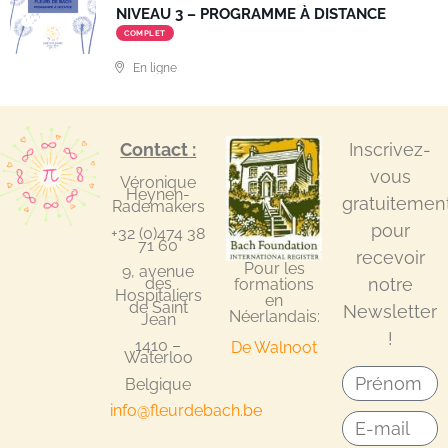
NIVEAU 3 – PROGRAMME À DISTANCE
COMPLET
En ligne
Contact :
Inscrivez-
vous
Véronique
Heynen-
gratuitemen
Rademakers
pour
+32 (0)474 38
71 60
recevoir
Pour les
9, avenue
notre
des
formations
Hospitaliers
en
de Saint
Newsletter
Néerlandais:
Jean
!
1410 –
De Walnoot
Waterloo
Belgique
info@fleurdebach.be