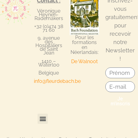
Contact :
Inscrivez-
vous
Véronique
Heynen-
gratuitemen
Rademakers
pour
+32 (0)474 38
71 60
recevoir
Pour les
9, avenue
notre
des
formations
Hospitaliers
en
de Saint
Newsletter
Néerlandais:
Jean
!
1410 –
De Walnoot
Waterloo
Belgique
info@fleurdebach.be
Je
m'inscris