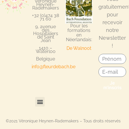
Véronique
Heynen-
gratuitemen
Rademakers
pour
+32 (0)474 38
71 60
recevoir
Pour les
9, avenue
notre
des
formations
Hospitaliers
en
de Saint
Newsletter
Néerlandais:
Jean
!
1410 –
De Walnoot
Waterloo
Belgique
info@fleurdebach.be
Je
m'inscris
©2021 Véronique Heynen-Rademakers – Tous droits réservés