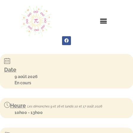
Les fleurs de Bach
Apprendre les fleurs
Qui sommes-nous ?
Les conseillers
Accès Formateurs
Date
9 août 2026
En cours
Heure
Les dimanches 9 et 16 et lundis 10 et 17 août 2026
10h00 - 13h00