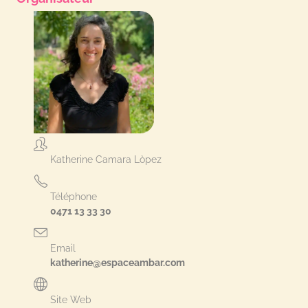
Katherine Camara Lòpez
Téléphone
0471 13 33 30
Email
katherine@espaceambar.com
Site Web