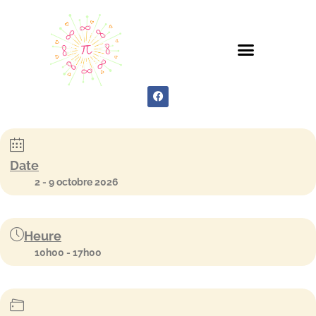
Les fleurs de Bach
Apprendre les fleurs
Qui sommes-nous ?
Les conseillers
Accès Formateurs
Date
2 - 9 octobre 2026
Heure
10h00 - 17h00