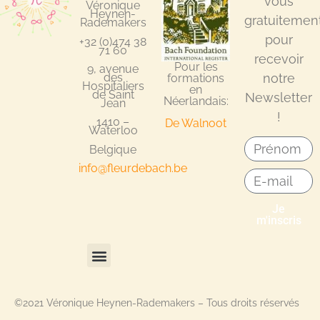
vous
Véronique
Heynen-
gratuitemen
Rademakers
pour
+32 (0)474 38
71 60
recevoir
Pour les
9, avenue
notre
des
formations
Hospitaliers
en
de Saint
Newsletter
Néerlandais:
Jean
!
1410 –
De Walnoot
Waterloo
Belgique
info@fleurdebach.be
Je
m'inscris
©2021 Véronique Heynen-Rademakers – Tous droits réservés